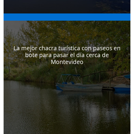
La Macarena es una chacra turística con una
ubicación privilegiada en los humedales de Santa
Lucía. Te contamos lo que La Macarena puede
ofrecerte para disfrutar del Montevideo salvaje.
La mejor chacra turística con paseos en
bote para pasar el día cerca de
Montevideo