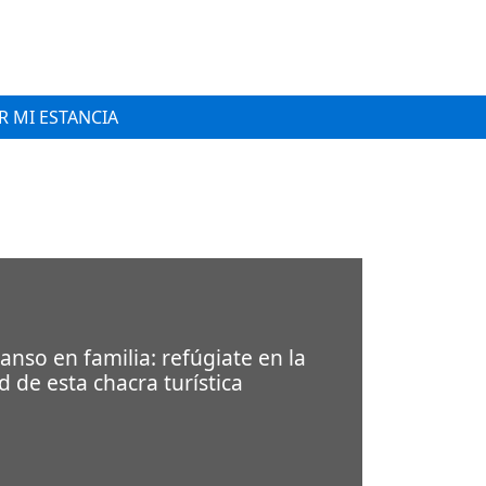
 MI ESTANCIA
nso en familia: refúgiate en la
d de esta chacra turística