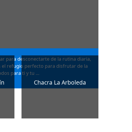
ar para desconectarte de la rutina diaria,
 el refugio perfecto para disfrutar de la
dos para ti y tu …
ín
Chacra La Arboleda