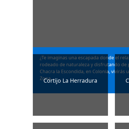
¿Te imaginas una escapada donde el rela
rodeado de naturaleza y disfrutando de pi
Chacra la Escondida, en Colonia, vivirás 
Zona …
Cortijo La Herradura
C