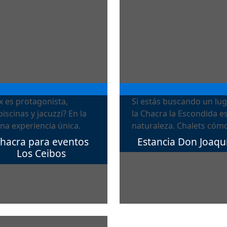
x es protagonista,
Si estás buscando un lug
scinas y jacuzzi? En la
la Chacra la Escondida es
una experiencia única.
naturaleza. Chalets cómo
hacra para eventos
Estancia Don Joaqu
Los Ceibos