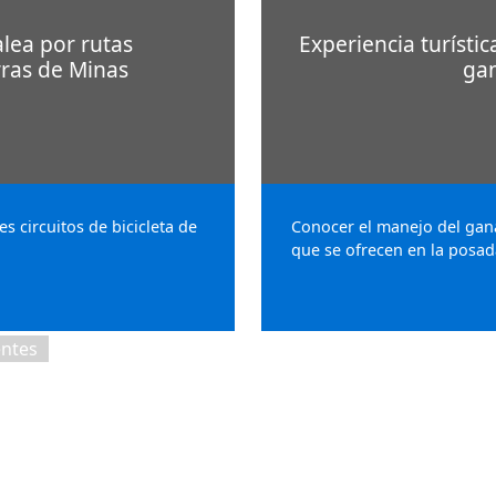
lea por rutas
Experiencia turísti
rras de Minas
ga
es circuitos de bicicleta de
Conocer el manejo del gan
que se ofrecen en la posad
entes