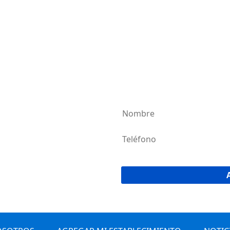
AGREG
¡Únete a la 