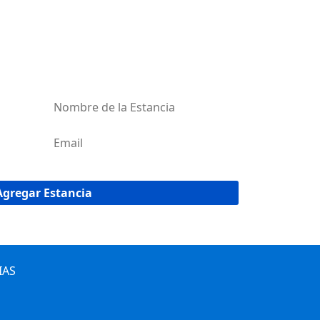
AR MI ESTANCIA
red de estancias de Uruguay!
IAS