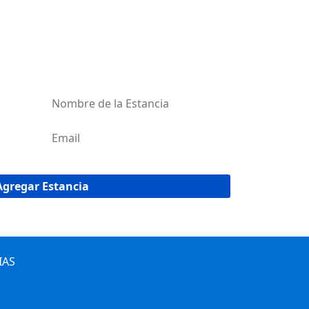
AR MI ESTANCIA
red de estancias de Uruguay!
IAS