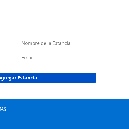
AR MI ESTANCIA
red de estancias de Uruguay!
IAS