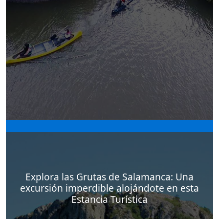
Los paseos en canoa por los arroyos forman
parte de las actividades que puedes practicar en
las estancias turísticas como El Balcón del Abra.
Los paisajes naturales que rodea a …
Explora las Grutas de Salamanca: Una
excursión imperdible alojándote en esta
Estancia Turística