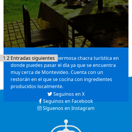
Paginación
1
2
La Macarena es una hermosa chacra turística en
Entradas siguientes
donde puedes pasar el día ya que se encuentra
de
muy cerca de Montevideo. Cuenta con un
entradas
restorán en el que se cocina con ingredientes
producidos localmente.
Seguinos en X
Seguinos en Facebook
Síguenos en Instagram