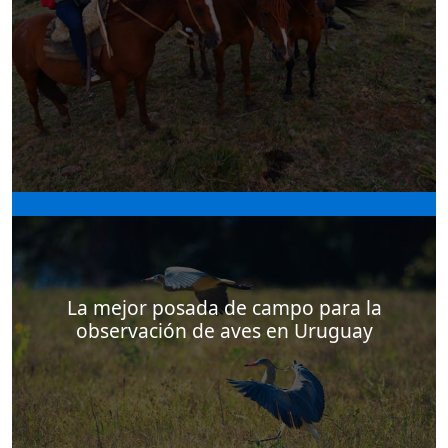
La posada de campo El Balcón del Abra ofrece
interesantes actividades como las aventuras a
caballo, a través de las cuales los huéspedes
pueden conocer diferentes recorridos
La mejor posada de campo para la
observación de aves en Uruguay