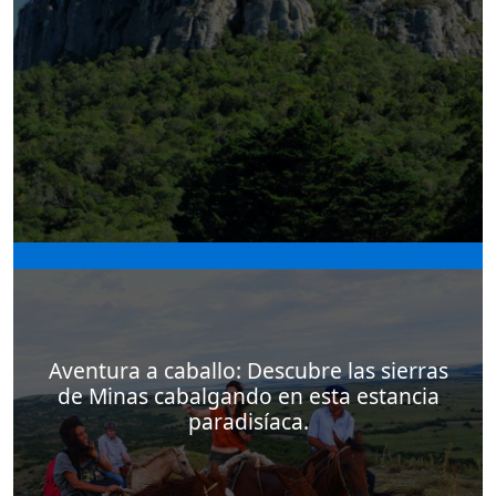
Las Grutas de Salamanca es solo uno de los
atractivos turísticos que podrás conocer si eliges
la posada de campo El Balcón del Abra, en el
departamento Lavalleja.
Aventura a caballo: Descubre las sierras
de Minas cabalgando en esta estancia
paradisíaca.