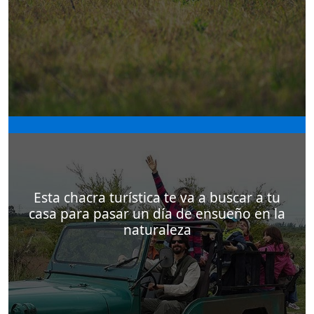
El Balcón del Abra es la posada de campo para la
observación de aves por excelencia en Uruguay.
Está ubicada en las sierras del departamento de
Lavalleja, más precisamente a pocos minutos de
Esta chacra turística te va a buscar a tu
la ciudad de Mariscala.
casa para pasar un día de ensueño en la
naturaleza