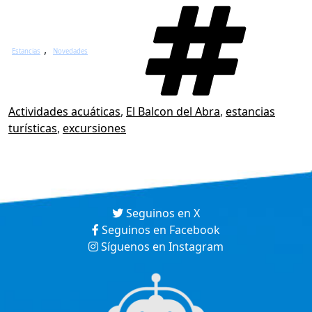
Categories
Ta
,
Estancias
Novedades
Actividades acuáticas
,
El Balcon del Abra
,
estancias
turísticas
,
excursiones
Seguinos en X
Seguinos en Facebook
Síguenos en Instagram