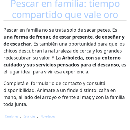
Pescar en familia: tiempo
compartido que vale oro
Pescar en familia no se trata solo de sacar peces. Es
una forma de frenar, de estar presente, de enseñar y
de escuchar
. Es también una oportunidad para que los
chicos descubran la naturaleza de cerca y los grandes
redescubran su valor. Y
La Arboleda, con su entorno
cuidado y sus servicios pensados para el descanso
, es
el lugar ideal para vivir esa experiencia.
Completá el formulario de contacto y consultá
disponibilidad. Animate a un finde distinto: caña en
mano, al lado del arroyo o frente al mar, y con la familia
toda junta.
Categories
,
,
Canelones
Estancias
Novedades